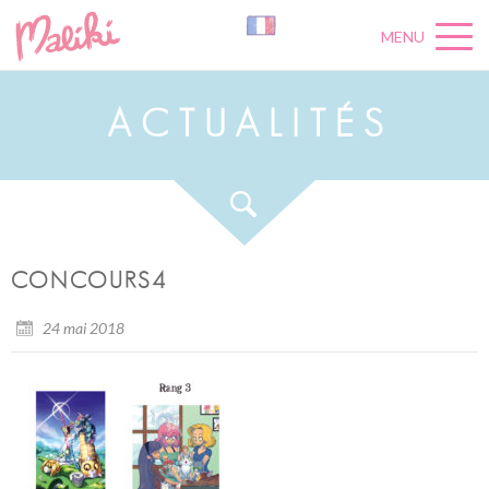
MENU
A
C
T
U
A
L
I
T
É
S
CONCOURS4
24 mai 2018