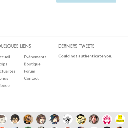
UELQUES LIENS
DERNIERS TWEETS
Could not authenticate you.
ccueil
Événements
trips
Boutique
ctualités
Forum
onus
Contact
ipeee