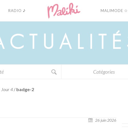
RADIO ♪
MALIMODE ✩
A
C
T
U
A
L
I
T
É
Catégories
 Jour 4
/
badge-2
26 juin 2026