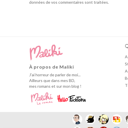
données de vos commentaires sont traitées
.
Q
A
S
À propos de Maliki
A
J'ai horreur de parler de moi...
B
Ailleurs que dans mes BD,
T
mes romans et sur mon blog !