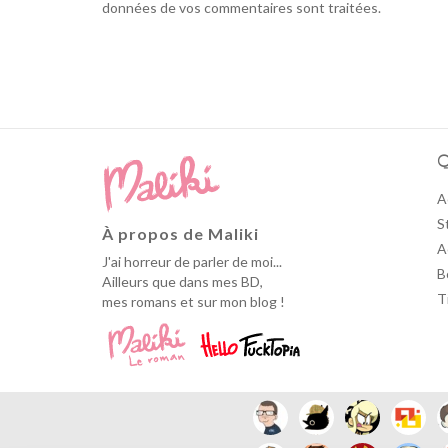
données de vos commentaires sont traitées
.
Q
A
S
À propos de Maliki
A
J'ai horreur de parler de moi...
B
Ailleurs que dans mes BD,
T
mes romans et sur mon blog !