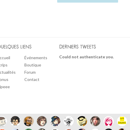
UELQUES LIENS
DERNIERS TWEETS
Could not authenticate you.
ccueil
Événements
trips
Boutique
ctualités
Forum
onus
Contact
ipeee