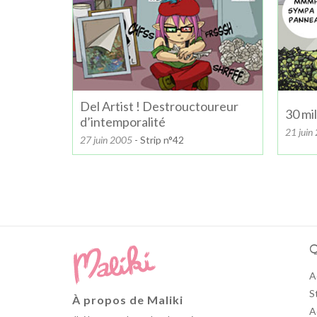
Del Artist ! Destrouctoureur
30 mi
d’intemporalité
21 juin
27 juin 2005
- Strip n°42
Q
A
S
À propos de Maliki
A