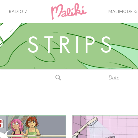
RADIO ♪
MALIMODE ✩
S
T
R
I
P
S
Date