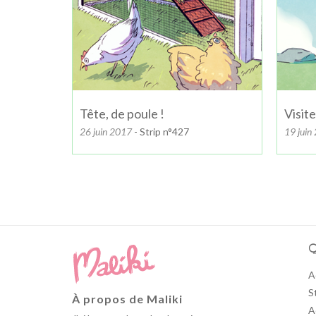
Tête, de poule !
Visite
26 juin 2017
- Strip n°427
19 juin
Q
A
S
À propos de Maliki
A