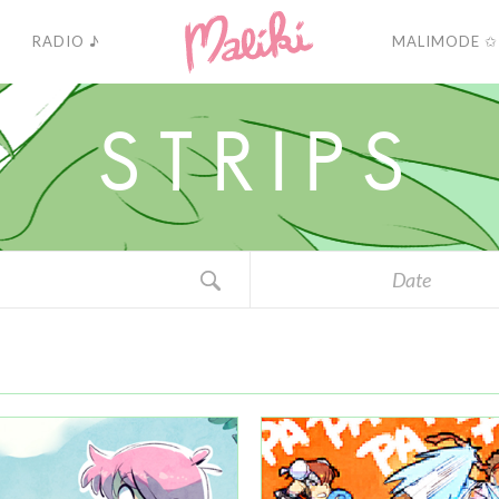
RADIO ♪
MALIMODE ✩
S
T
R
I
P
S
Date