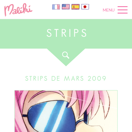
MENU
S
T
R
I
P
S
STRIPS DE MARS 2009