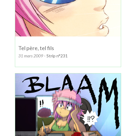
Tel père, tel fils
31 mars 2009
- Strip n°231