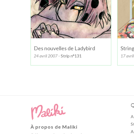
Des nouvelles de Ladybird
Strin
24 avril 2007
- Strip n°131
17 avri
Q
A
S
À propos de Maliki
A