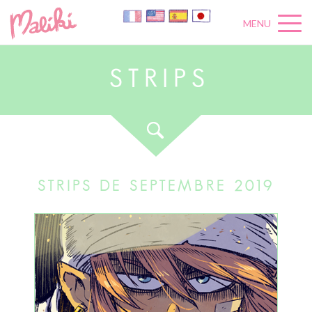
MENU
S
T
R
I
P
S
STRIPS DE SEPTEMBRE 2019