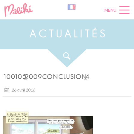
MENU
A
C
T
U
A
L
I
T
É
S
100105_2009CONCLUSION_4
26 avril 2016