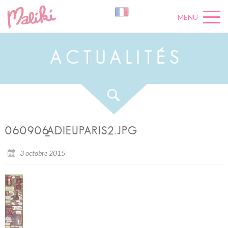
MENU
A
C
T
U
A
L
I
T
É
S
060906_ADIEUPARIS2.JPG
3 octobre 2015