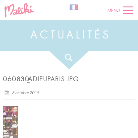
MENU
A
C
T
U
A
L
I
T
É
S
060830_ADIEUPARIS.JPG
3 octobre 2015