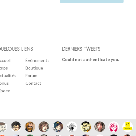
UELQUES LIENS
DERNIERS TWEETS
Could not authenticate you.
ccueil
Événements
trips
Boutique
ctualités
Forum
onus
Contact
ipeee