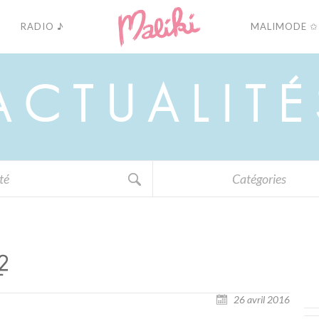
RADIO ♪
MALIMODE ✩
A
C
T
U
A
L
I
T
É
Catégories
2
26 avril 2016