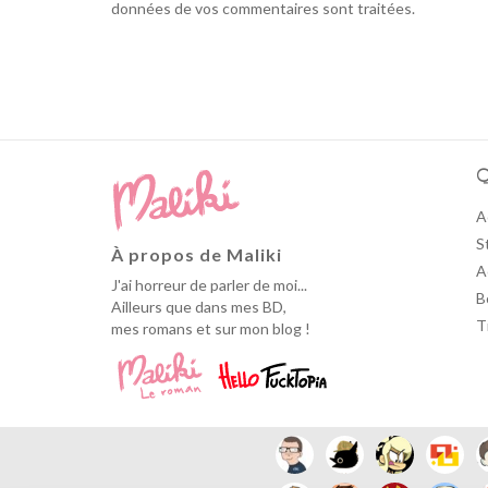
données de vos commentaires sont traitées
.
Q
A
S
À propos de Maliki
A
J'ai horreur de parler de moi...
B
Ailleurs que dans mes BD,
T
mes romans et sur mon blog !