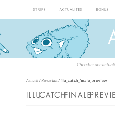
STRIPS
ACTUALITÉS
BONUS
Accueil
/
Berserkat
/
illu_catch_finale_preview
ILLU_CATCH_FINALE_PREV