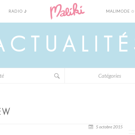
RADIO ♪
MALIMODE ✩
A
C
T
U
A
L
I
T
É
Catégories
IEW
5 octobre 2015