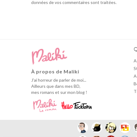
données de vos commentaires sont traitées
.
Q
A
S
À propos de Maliki
A
J'ai horreur de parler de moi...
B
Ailleurs que dans mes BD,
T
mes romans et sur mon blog !