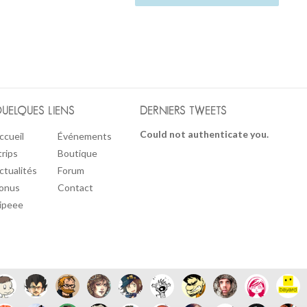
UELQUES LIENS
DERNIERS TWEETS
Could not authenticate you.
ccueil
Événements
trips
Boutique
ctualités
Forum
onus
Contact
ipeee