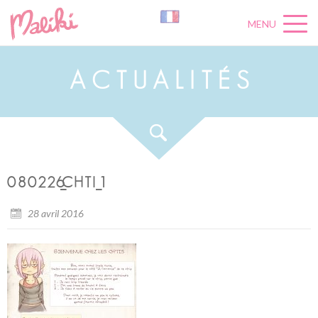
MENU
A
C
T
U
A
L
I
T
É
S
080226_CHTI_1
28 avril 2016