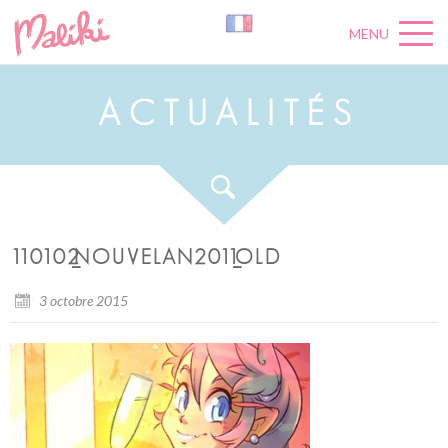
MENU
A
C
T
U
A
L
I
T
É
S
110102_NOUVELAN2011_OLD
3 octobre 2015