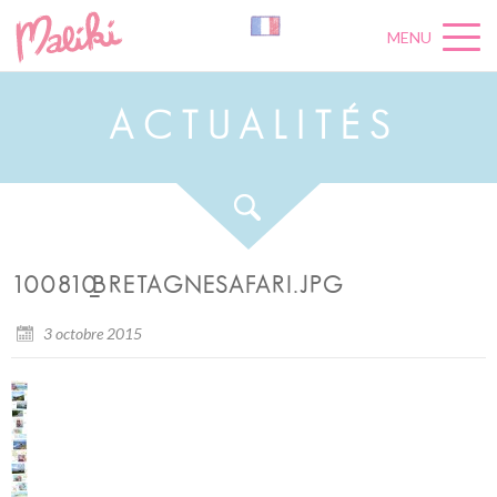
MENU
A
C
T
U
A
L
I
T
É
S
100810_BRETAGNESAFARI.JPG
3 octobre 2015