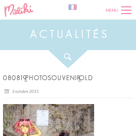
MENU
A
C
T
U
A
L
I
T
É
S
080819_PHOTOSOUVENIR_OLD
3 octobre 2015