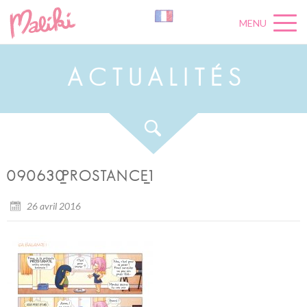
MENU
A
C
T
U
A
L
I
T
É
S
090630_PROSTANCE_1
26 avril 2016