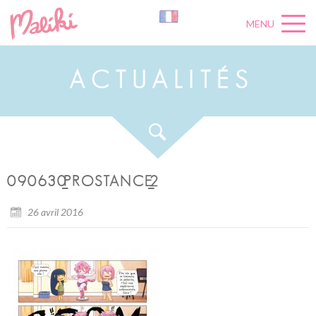
MENU
A
C
T
U
A
L
I
T
É
S
090630_PROSTANCE_2
26 avril 2016