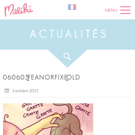
MENU
A
C
T
U
A
L
I
T
É
S
060605_FEANORFIXE_OLD
3 octobre 2015