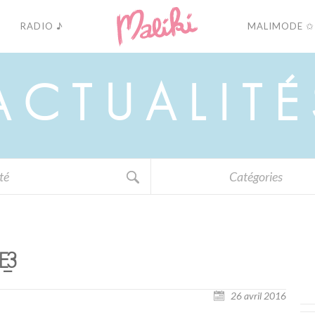
RADIO ♪
MALIMODE ✩
A
C
T
U
A
L
I
T
É
Catégories
_3
26 avril 2016