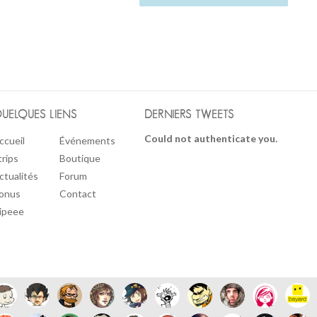
UELQUES LIENS
DERNIERS TWEETS
Could not authenticate you.
ccueil
Événements
trips
Boutique
ctualités
Forum
onus
Contact
ipeee