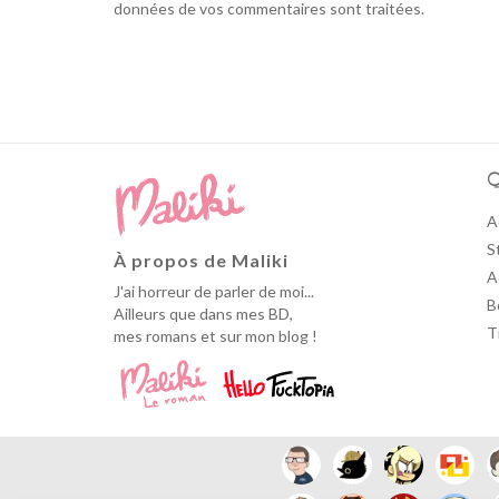
données de vos commentaires sont traitées
.
Q
A
S
À propos de Maliki
A
J'ai horreur de parler de moi...
B
Ailleurs que dans mes BD,
T
mes romans et sur mon blog !