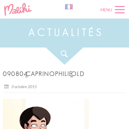
MENU
A
C
T
U
A
L
I
T
É
S
090804_CAPRINOPHILIE_OLD
3 octobre 2015