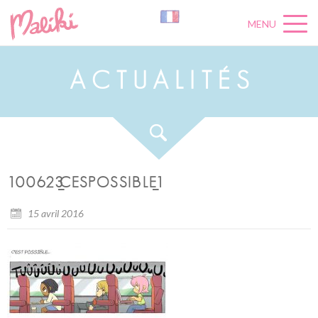
MENU
A
C
T
U
A
L
I
T
É
S
100623_CESPOSSIBLE_1
15 avril 2016