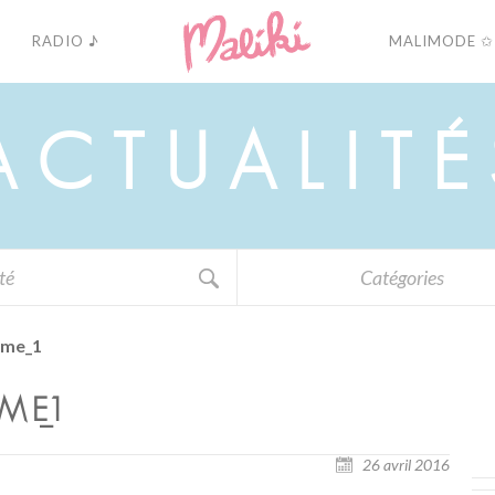
RADIO ♪
MALIMODE ✩
A
C
T
U
A
L
I
T
É
Catégories
ime_1
ME_1
26 avril 2016