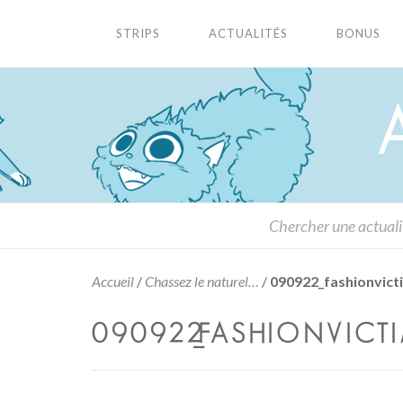
STRIPS
ACTUALITÉS
BONUS
Accueil
/
Chassez le naturel…
/
090922_fashionvict
090922_FASHIONVICTI