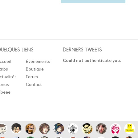
UELQUES LIENS
DERNIERS TWEETS
Could not authenticate you.
ccueil
Événements
trips
Boutique
ctualités
Forum
onus
Contact
ipeee