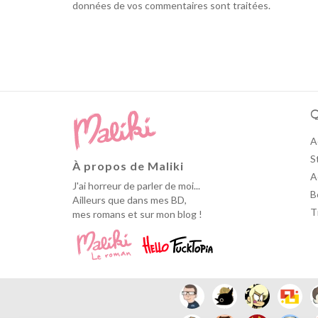
données de vos commentaires sont traitées
.
Q
A
S
À propos de Maliki
A
J'ai horreur de parler de moi...
B
Ailleurs que dans mes BD,
T
mes romans et sur mon blog !