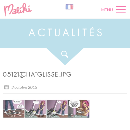
MENU
A
C
T
U
A
L
I
T
É
S
051213_CHATGLISSE.JPG
3 octobre 2015