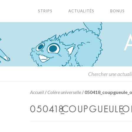
STRIPS
ACTUALITÉS
BONUS
Accueil
/
Colère universelle
/
050418_coupgueule_o
050418_COUPGUEULE_