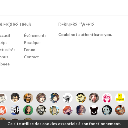
UELQUES LIENS
DERNIERS TWEETS
Could not authenticate you.
ccueil
Événements
trips
Boutique
ctualités
Forum
onus
Contact
ipeee
Ce site utilise des cookies essentiels à son fonctionnement.