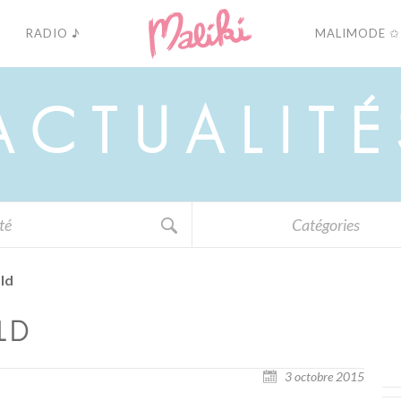
RADIO ♪
MALIMODE ✩
A
C
T
U
A
L
I
T
É
Catégories
ld
OLD
3 octobre 2015