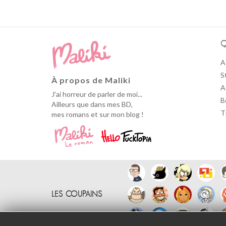
Q
A
S
À propos de Maliki
A
J'ai horreur de parler de moi...
B
Ailleurs que dans mes BD,
T
mes romans et sur mon blog !
LES COUPAINS