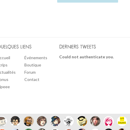
UELQUES LIENS
DERNIERS TWEETS
Could not authenticate you.
ccueil
Événements
trips
Boutique
ctualités
Forum
onus
Contact
ipeee