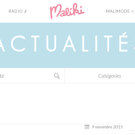
RADIO ♪
MALIMODE ✩
A
C
T
U
A
L
I
T
É
Catégories
9 novembre 2015