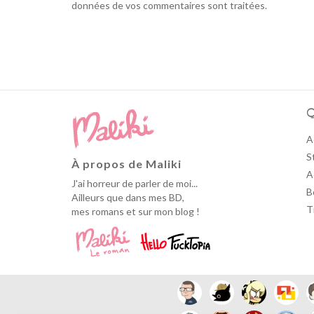
données de vos commentaires sont traitées
.
Q
A
S
À propos de Maliki
A
J'ai horreur de parler de moi...
B
Ailleurs que dans mes BD,
T
mes romans et sur mon blog !