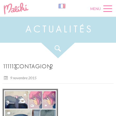
MENU
A
C
T
U
A
L
I
T
É
S
111113_CONTAGION_2
9 novembre 2015