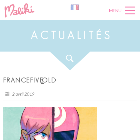
MENU
A
C
T
U
A
L
I
T
É
S
FRANCEFIVE_OLD
2 avril 2019