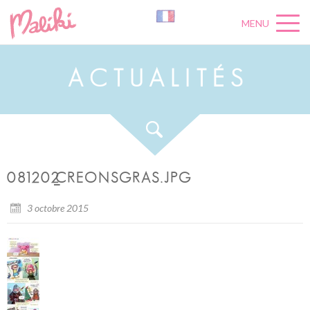
MENU
A
C
T
U
A
L
I
T
É
S
081202_CREONSGRAS.JPG
3 octobre 2015