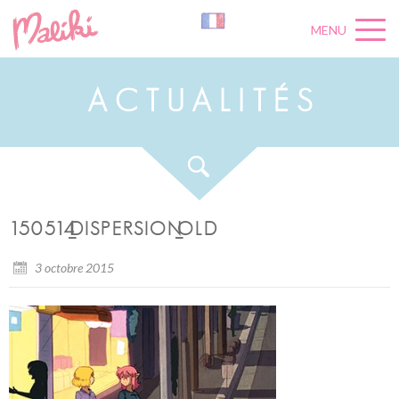
MENU
A
C
T
U
A
L
I
T
É
S
150514_DISPERSION_OLD
3 octobre 2015