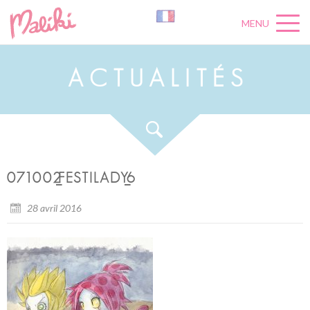
MENU
A
C
T
U
A
L
I
T
É
S
071002_FESTILADY_6
28 avril 2016