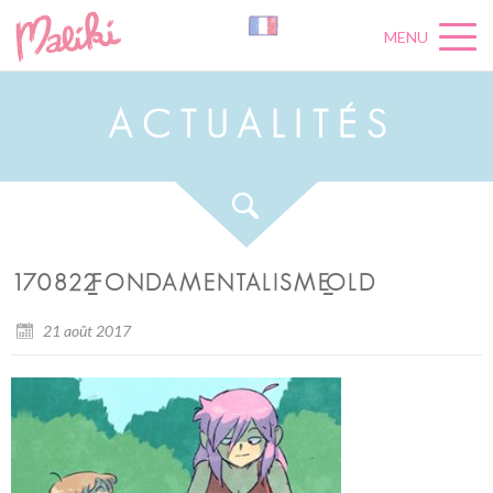
MENU
A
C
T
U
A
L
I
T
É
S
170822_FONDAMENTALISME_OLD
21 août 2017