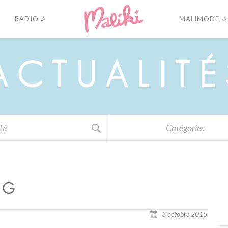
RADIO ♪
MALIMODE ✩
A
C
T
U
A
L
I
T
É
Catégories
PG
3 octobre 2015