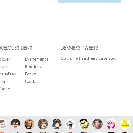
UELQUES LIENS
DERNIERS TWEETS
Could not authenticate you.
ccueil
Événements
trips
Boutique
ctualités
Forum
onus
Contact
ipeee