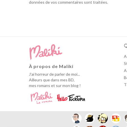
données de vos commentaires sont traitées
.
Q
A
S
À propos de Maliki
A
J'ai horreur de parler de moi...
B
Ailleurs que dans mes BD,
T
mes romans et sur mon blog !