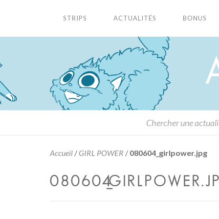
STRIPS
ACTUALITÉS
BONUS
Accueil
/
GIRL POWER
/
080604_girlpower.jpg
080604_GIRLPOWER.J