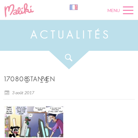
MENU
A
C
T
U
A
L
I
T
É
S
170808_STAN_P4_EN
3 août 2017