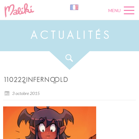
MENU
A
C
T
U
A
L
I
T
É
S
110222_INFERNO_OLD
3 octobre 2015