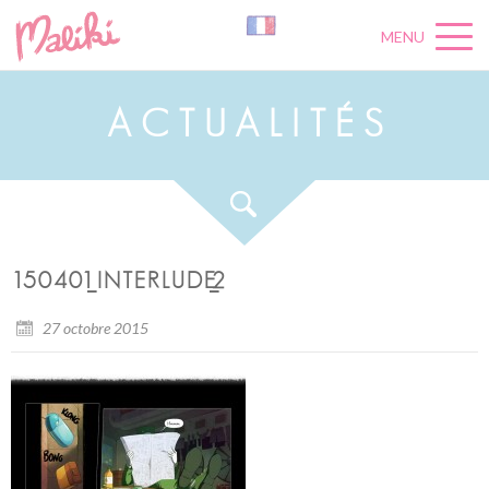
MENU
A
C
T
U
A
L
I
T
É
S
150401_INTERLUDE_2
27 octobre 2015