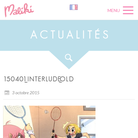
MENU
A
C
T
U
A
L
I
T
É
S
150401_INTERLUDE_OLD
3 octobre 2015