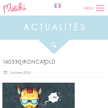
MENU
A
C
T
U
A
L
I
T
É
S
140330_IRONCAT_OLD
3 octobre 2015