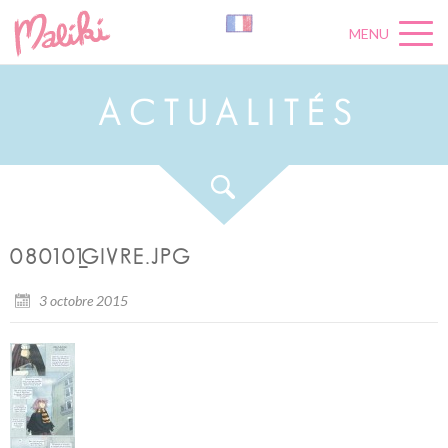
MENU
A
C
T
U
A
L
I
T
É
S
080101_GIVRE.JPG
3 octobre 2015