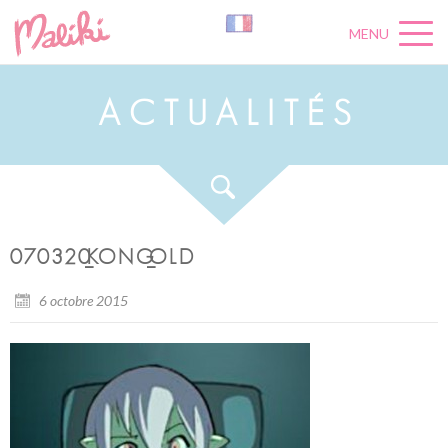
MENU
A
C
T
U
A
L
I
T
É
S
070320_KONG_OLD
6 octobre 2015