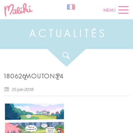
MENU
A
C
T
U
A
L
I
T
É
S
180626_MOUTONS_P4
25 juin 2018