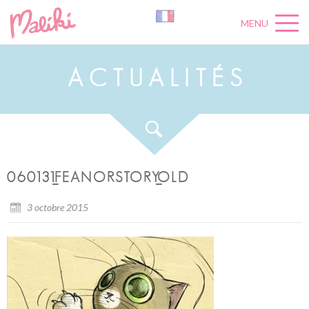
MENU
A
C
T
U
A
L
I
T
É
S
060131_FEANORSTORY_OLD
3 octobre 2015