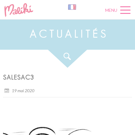
MENU
A
C
T
U
A
L
I
T
É
S
SALESAC3
19 mai 2020