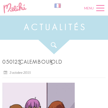
MENU
A
C
T
U
A
L
I
T
É
S
050125_CALEMBOUR_OLD
3 octobre 2015