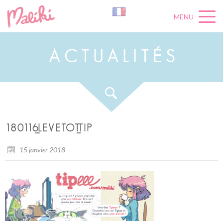
MENU
A
C
T
U
A
L
I
T
É
S
180116_LEVETOT_TIP
15 janvier 2018