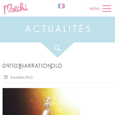
MENU
A
C
T
U
A
L
I
T
É
S
091103_NARRATION_OLD
3 octobre 2015