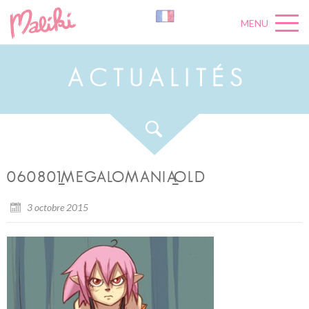
MENU
A
C
T
U
A
L
I
T
É
S
060801_MEGALOMANIA_OLD
3 octobre 2015