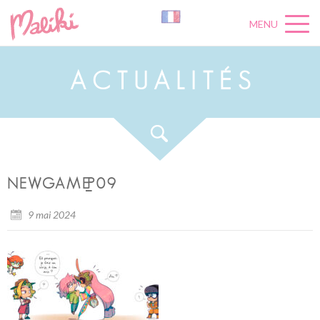
MENU
A
C
T
U
A
L
I
T
É
S
NEWGAME_P09
9 mai 2024