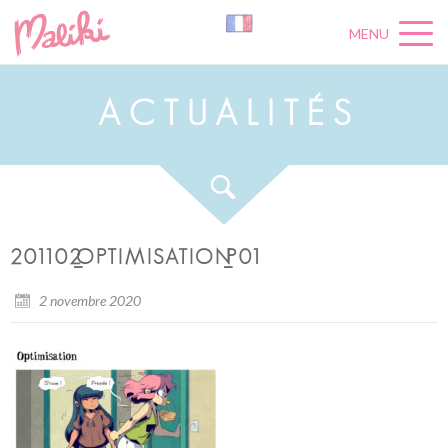
MENU
A
C
T
U
A
L
I
T
É
S
201102_OPTIMISATION_P01
2 novembre 2020